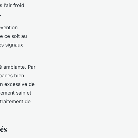
l’air froid
.
évention
ue ce soit au
es signaux
té ambiante. Par
spaces bien
ion excessive de
nement sain et
 traitement de
és