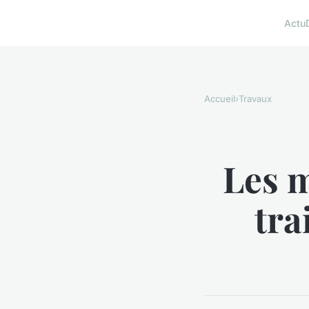
Actu
Accueil
›
Travaux
Les m
tra