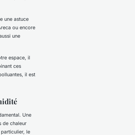
te une astuce
 Areca ou encore
 aussi une
re espace, il
binant ces
olluantes, il est
midité
ondamental. Une
s de chaleur
articulier, le