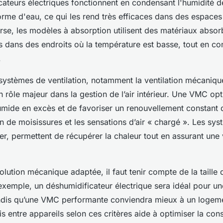
ateurs électriques fonctionnent en condensant l'humidité de 
forme d'eau, ce qui les rend très efficaces dans des espace
verse, les modèles à absorption utilisent des matériaux absor
s dans des endroits où la température est basse, tout en 
.
s systèmes de ventilation, notamment la ventilation mécaniqu
 rôle majeur dans la gestion de l’air intérieur. Une VMC op
 humide en excès et de favoriser un renouvellement constant de 
on de moisissures et les sensations d’air « chargé ». Les sy
lier, permettent de récupérer la chaleur tout en assurant une 
solution mécanique adaptée, il faut tenir compte de la taille 
xemple, un déshumidificateur électrique sera idéal pour un
andis qu’une VMC performante conviendra mieux à un logeme
s entre appareils selon ces critères aide à optimiser la c