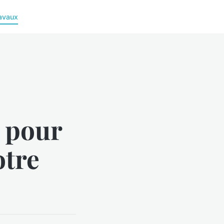
avaux
s pour
otre