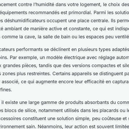
cacement contre l’humidité dans votre logement, le choix des
 équipements recommandés est primordial. Parmi les solutio
s déshumidificateurs occupent une place centrale. Ils perme
té ambiant de manière active et constante, ce qui est indis
 comme la cave, la salle de bain ou les espaces peu ventilé
ateurs performants se déclinent en plusieurs types adaptés
oins. Par exemple, un modèle électrique avec réglage auto
x grandes pièces, tandis que des versions compactes et sil
 zones plus restreintes. Certains appareils se distinguent p
air associé, ce qui augmente encore leur efficacité en captura
 fines.
il existe une large gamme de produits absorbants du comm
es blocs de silice, notamment utilisés dans les placards ou l
cessoires constituent une solution simple, peu coûteuse et 
vironnement sain. Néanmoins, leur action est souvent limité