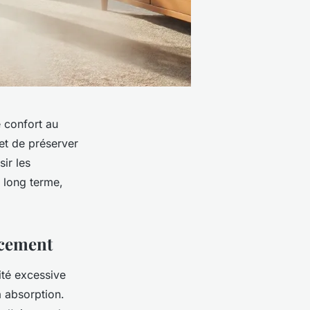
e confort au
et de préserver
sir les
 long terme,
acement
ité excessive
à absorption.