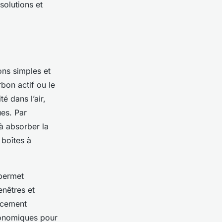
solutions et
ons simples et
bon actif ou le
é dans l’air,
ues. Par
à absorber la
 boîtes à
 permet
enêtres et
acement
conomiques pour