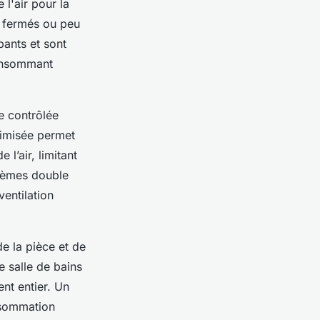
l'air pour la
s fermés ou peu
bants et sont
consommant
e contrôlée
timisée permet
l’air, limitant
stèmes double
ventilation
de la pièce et de
e salle de bains
nt entier. Un
onsommation