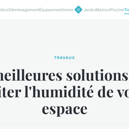
Déco
Déménagement
Équipement
Immo
Jardin
Maison
Piscine
Tr
TRAVAUX
eilleures solution
iter l'humidité de v
espace