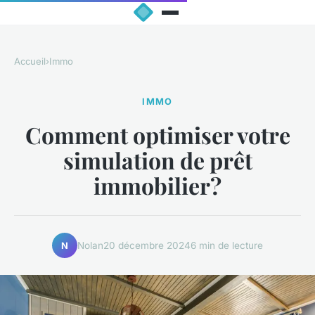
Accueil
›
Immo
IMMO
Comment optimiser votre
simulation de prêt
immobilier?
Nolan
20 décembre 2024
6 min de lecture
N