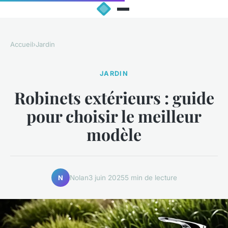
Accueil
›
Jardin
JARDIN
Robinets extérieurs : guide
pour choisir le meilleur
modèle
Nolan
3 juin 2025
5 min de lecture
N