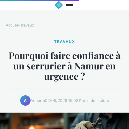
Accueil
›
Travaux
TRAVAUX
Pourquoi faire confiance à
un serrurier à Namur en
urgence ?
Auberte
02/06/2026 16:08
11 min de lecture
A