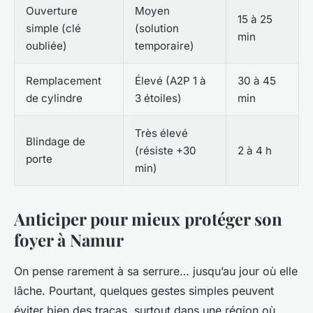
Ouverture
Moyen
15 à 25
simple (clé
(solution
min
oubliée)
temporaire)
Remplacement
Élevé (A2P 1 à
30 à 45
de cylindre
3 étoiles)
min
Très élevé
Blindage de
(résiste +30
2 à 4 h
porte
min)
Anticiper pour mieux protéger son
foyer à Namur
On pense rarement à sa serrure… jusqu’au jour où elle
lâche. Pourtant, quelques gestes simples peuvent
éviter bien des tracas, surtout dans une région où